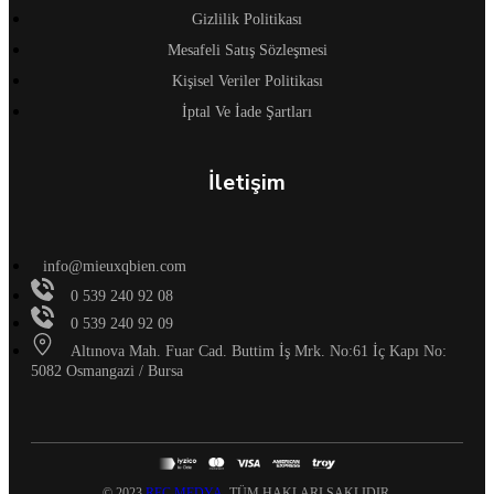
Gizlilik Politikası
Mesafeli Satış Sözleşmesi
Kişisel Veriler Politikası
İptal Ve İade Şartları
İletişim
info@mieuxqbien.com
0 539 240 92 08
0 539 240 92 09
Altınova Mah. Fuar Cad. Buttim İş Mrk. No:61 İç Kapı No:
5082 Osmangazi / Bursa
© 2023
REC MEDYA
. TÜM HAKLARI SAKLIDIR.