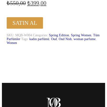
₺
550,00
₺
399,00
SATIN AL
SKU:
MQB-W004
Categories:
Spring Edition
,
Spring Women
,
Tüm
Parfümler
Tags:
kadın parfümü
,
Oud
,
Oud Nish
,
woman parfume
,
Women