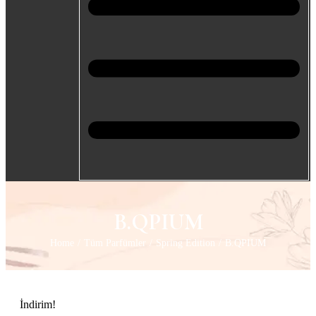
B.QPIUM
Home
/
Tüm Parfümler
/
Spring Edition
/
B.QPIUM
İndirim!