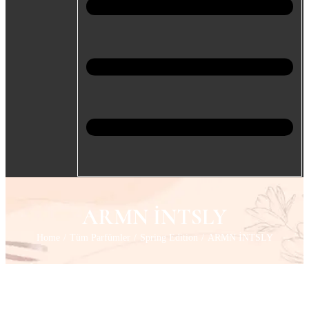
ARMN İNTSLY
Home
/
Tüm Parfümler
/
Spring Edition
/
ARMN İNTSLY