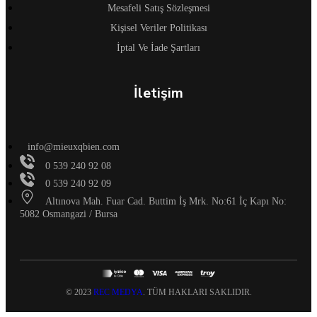
Mesafeli Satış Sözleşmesi
Kişisel Veriler Politikası
İptal Ve İade Şartları
İletişim
info@mieuxqbien.com
0 539 240 92 08
0 539 240 92 09
Altınova Mah. Fuar Cad. Buttim İş Mrk. No:61 İç Kapı No:
5082 Osmangazi / Bursa
© 2023
REC MEDYA
. TÜM HAKLARI SAKLIDIR.