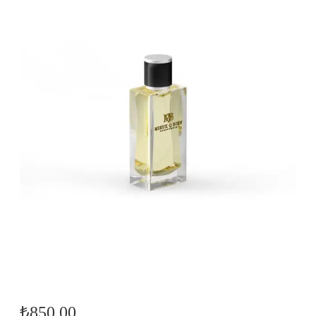
₺
850,00